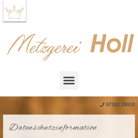
Öffnungszeiten: Mo + Di + Do + Fr 7.30 – 18.00 Uhr |
Mi 7.30 – 13.00 Uhr | Sa 7.00 – 12.30 Uhr
07162 29910
Datenschutzinformation